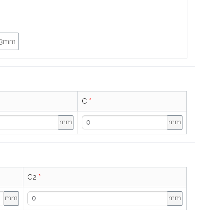
3mm
C
*
mm
mm
C2
*
mm
mm