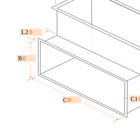
0
L2
0
B
C1
0
C