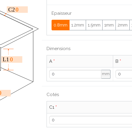
0
C2
Epaisseur
0.8mm
1.2mm
1.5mm
1mm
2mm
Dimensions
0
L1
A
*
B
*
mm
0
Cotés
C1
*