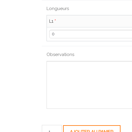
Longueurs
L1
*
Observations
quantité de Coude sans rayon