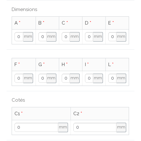
Dimensions
A
*
B
*
C
*
D
*
E
*
mm
mm
mm
mm
mm
F
*
G
*
H
*
I
*
L
*
mm
mm
mm
mm
mm
Cotés
C1
*
C2
*
mm
mm