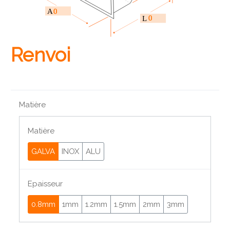
0
A
0
L
Renvoi
Matière
Matière
GALVA
INOX
ALU
Epaisseur
0.8mm
1mm
1.2mm
1.5mm
2mm
3mm