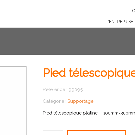
C
L’ENTREPRISE
Pied télescopique
Référence :
99095
Catégorie :
Supportage
Pied télescopique platine – 300mm×300m
quantité de Pied télescopique platine