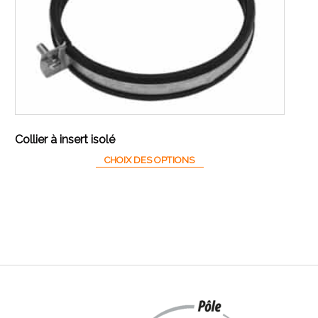
Collier à insert isolé
riations. Les options peuvent être choisies sur la page du produit
Ce produit a plusieurs varia
CHOIX DES OPTIONS