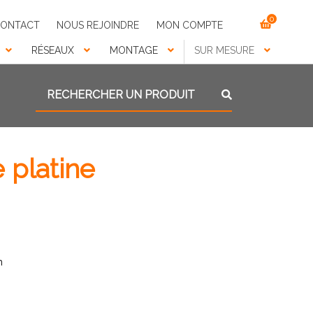
0
ONTACT
NOUS REJOINDRE
MON COMPTE
RÉSEAUX
MONTAGE
SUR MESURE
Recherche pour :
Recherche
 platine
m