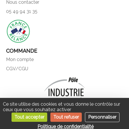
Nous contacter
05 49 94 31 35
COMMANDE
Mon compte
CGV/CGU
Ce site utilise des cookies et vous donne le contrôle sur
ceux que vous souhaitez activer
Tout accepter
Tout refuser
Personnaliser
Une société du Pôle industrie
0
Recherche pour :
Recherche
du Groupe Hervé
Politique de confidentialité