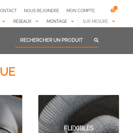
0
ONTACT
NOUS REJOINDRE
MON COMPTE
RÉSEAUX
MONTAGE
SUR MESURE
Recherche pour :
Recherche
GUE
FLEXIBLES
S