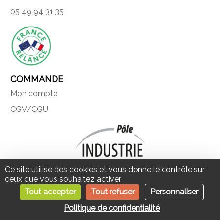
05 49 94 31 35
COMMANDE
Mon compte
CGV/CGU
Ce site utilise des cookies et vous donne le contrôle sur
ceux que vous souhaitez activer
Tout accepter
Tout refuser
Personnaliser
Une société du Pôle industrie
0
Recherche pour :
Recherche
du Groupe Hervé
Politique de confidentialité